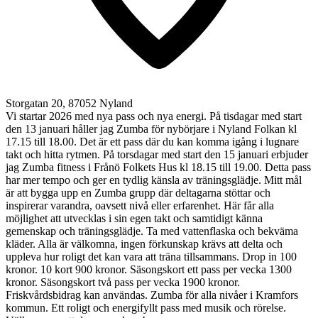
Storgatan 20, 87052 Nyland
Vi startar 2026 med nya pass och nya energi. På tisdagar med start
den 13 januari håller jag Zumba för nybörjare i Nyland Folkan kl
17.15 till 18.00. Det är ett pass där du kan komma igång i lugnare
takt och hitta rytmen. På torsdagar med start den 15 januari erbjuder
jag Zumba fitness i Frånö Folkets Hus kl 18.15 till 19.00. Detta pass
har mer tempo och ger en tydlig känsla av träningsglädje. Mitt mål
är att bygga upp en Zumba grupp där deltagarna stöttar och
inspirerar varandra, oavsett nivå eller erfarenhet. Här får alla
möjlighet att utvecklas i sin egen takt och samtidigt känna
gemenskap och träningsglädje. Ta med vattenflaska och bekväma
kläder. Alla är välkomna, ingen förkunskap krävs att delta och
uppleva hur roligt det kan vara att träna tillsammans. Drop in 100
kronor. 10 kort 900 kronor. Säsongskort ett pass per vecka 1300
kronor. Säsongskort två pass per vecka 1900 kronor.
Friskvårdsbidrag kan användas. Zumba för alla nivåer i Kramfors
kommun. Ett roligt och energifyllt pass med musik och rörelse.