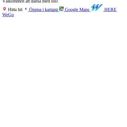
Välkommen att dansa med oss!
Hitta hit
Öppna i kartapp
Google Maps
HERE
WeGo