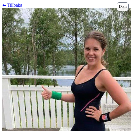
⬅︎ Tillbaka
Dela