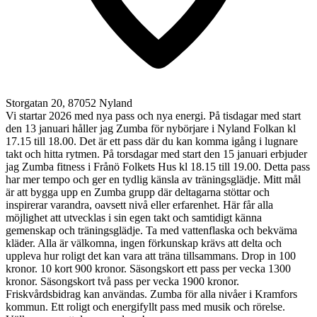
Storgatan 20, 87052 Nyland
Vi startar 2026 med nya pass och nya energi. På tisdagar med start
den 13 januari håller jag Zumba för nybörjare i Nyland Folkan kl
17.15 till 18.00. Det är ett pass där du kan komma igång i lugnare
takt och hitta rytmen. På torsdagar med start den 15 januari erbjuder
jag Zumba fitness i Frånö Folkets Hus kl 18.15 till 19.00. Detta pass
har mer tempo och ger en tydlig känsla av träningsglädje. Mitt mål
är att bygga upp en Zumba grupp där deltagarna stöttar och
inspirerar varandra, oavsett nivå eller erfarenhet. Här får alla
möjlighet att utvecklas i sin egen takt och samtidigt känna
gemenskap och träningsglädje. Ta med vattenflaska och bekväma
kläder. Alla är välkomna, ingen förkunskap krävs att delta och
uppleva hur roligt det kan vara att träna tillsammans. Drop in 100
kronor. 10 kort 900 kronor. Säsongskort ett pass per vecka 1300
kronor. Säsongskort två pass per vecka 1900 kronor.
Friskvårdsbidrag kan användas. Zumba för alla nivåer i Kramfors
kommun. Ett roligt och energifyllt pass med musik och rörelse.