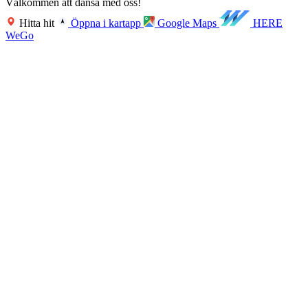
Välkommen att dansa med oss!
Hitta hit
Öppna i kartapp
Google Maps
HERE
WeGo