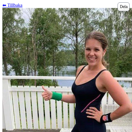
⬅︎ Tillbaka
Dela