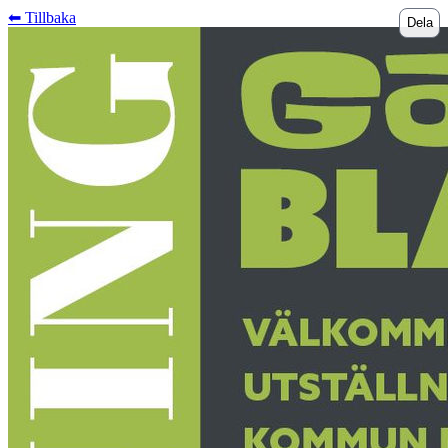
⬅︎ Tillbaka
Dela