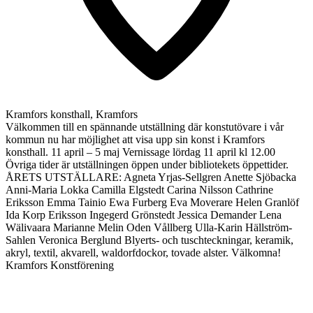
Kramfors konsthall, Kramfors
Välkommen till en spännande utställning där konstutövare i vår
kommun nu har möjlighet att visa upp sin konst i Kramfors
konsthall. 11 april – 5 maj Vernissage lördag 11 april kl 12.00
Övriga tider är utställningen öppen under bibliotekets öppettider.
ÅRETS UTSTÄLLARE: Agneta Yrjas-Sellgren Anette Sjöbacka
Anni-Maria Lokka Camilla Elgstedt Carina Nilsson Cathrine
Eriksson Emma Tainio Ewa Furberg Eva Moverare Helen Granlöf
Ida Korp Eriksson Ingegerd Grönstedt Jessica Demander Lena
Wälivaara Marianne Melin Oden Vållberg Ulla-Karin Hällström-
Sahlen Veronica Berglund Blyerts- och tuschteckningar, keramik,
akryl, textil, akvarell, waldorfdockor, tovade alster. Välkomna!
Kramfors Konstförening