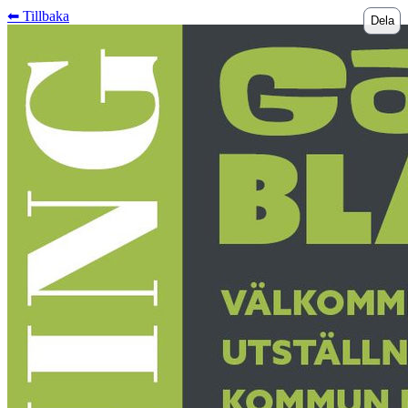
⬅︎ Tillbaka
Dela