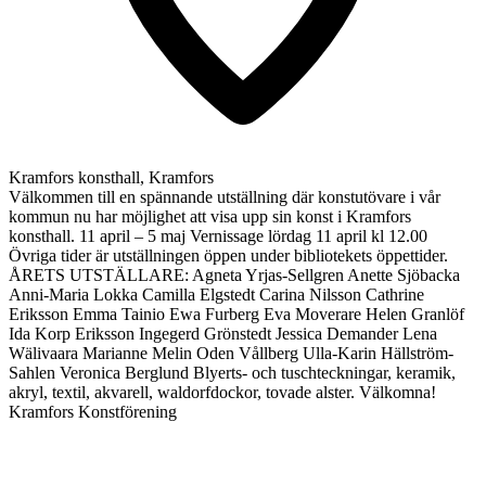
Kramfors konsthall, Kramfors
Välkommen till en spännande utställning där konstutövare i vår
kommun nu har möjlighet att visa upp sin konst i Kramfors
konsthall. 11 april – 5 maj Vernissage lördag 11 april kl 12.00
Övriga tider är utställningen öppen under bibliotekets öppettider.
ÅRETS UTSTÄLLARE: Agneta Yrjas-Sellgren Anette Sjöbacka
Anni-Maria Lokka Camilla Elgstedt Carina Nilsson Cathrine
Eriksson Emma Tainio Ewa Furberg Eva Moverare Helen Granlöf
Ida Korp Eriksson Ingegerd Grönstedt Jessica Demander Lena
Wälivaara Marianne Melin Oden Vållberg Ulla-Karin Hällström-
Sahlen Veronica Berglund Blyerts- och tuschteckningar, keramik,
akryl, textil, akvarell, waldorfdockor, tovade alster. Välkomna!
Kramfors Konstförening