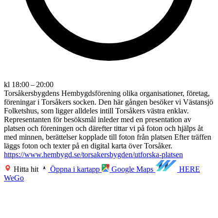
kl 18:00 – 20:00
Torsåkersbygdens Hembygdsförening olika organisationer, företag,
föreningar i Torsåkers socken. Den här gången besöker vi Västansjö
Folketshus, som ligger alldeles intill Torsåkers västra enklav.
Representanten för besöksmål inleder med en presentation av
platsen och föreningen och därefter tittar vi på foton och hjälps åt
med minnen, berättelser kopplade till foton från platsen Efter träffen
läggs foton och texter på en digital karta över Torsåker.
https://www.hembygd.se/torsakersbygden/utforska-platsen
Hitta hit
Öppna i kartapp
Google Maps
HERE
WeGo