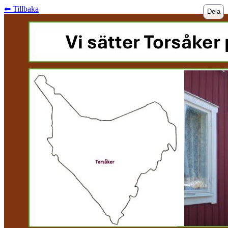
⬅︎ Tillbaka
Dela