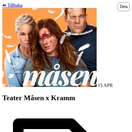
⬅︎ Tillbaka
Dela
15 APR
Teater Måsen x Kramm